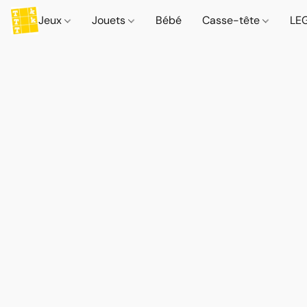
Jeux
Jouets
Bébé
Casse-tête
LE