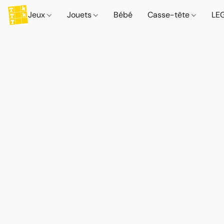
Jeux
Jouets
Bébé
Casse-tête
LE