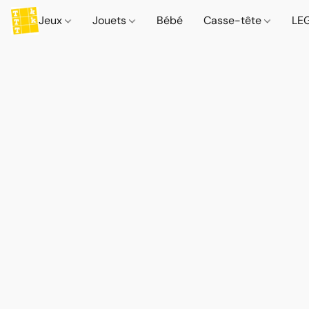
Jeux
Jouets
Bébé
Casse-tête
LE