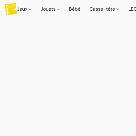
Jeux
Jouets
Bébé
Casse-tête
LE