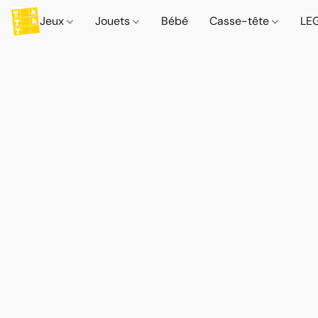
Jeux
Jouets
Bébé
Casse-tête
LE