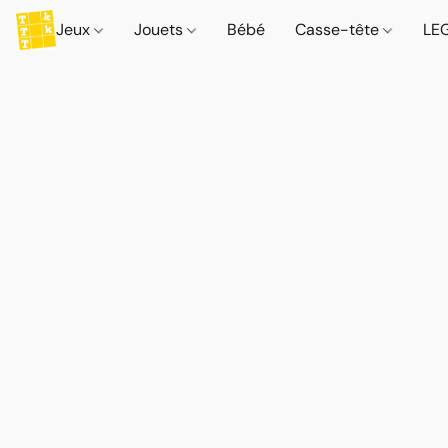
Jeux
Jouets
Bébé
Casse-tête
LE