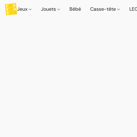
Jeux
Jouets
Bébé
Casse-tête
LE