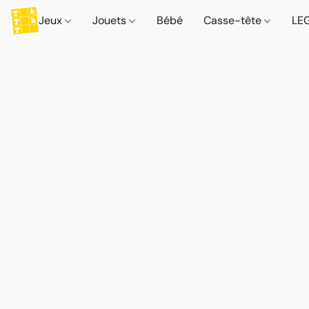
Jeux
Jouets
Bébé
Casse-tête
LE