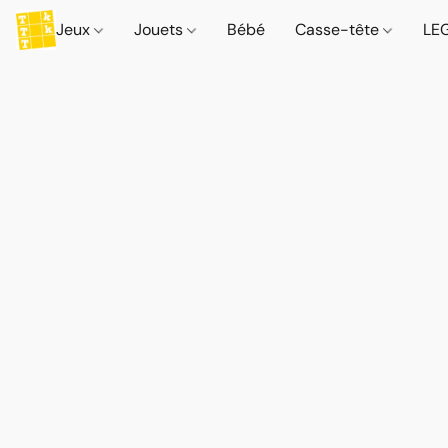
Jeux
Jouets
Bébé
Casse-tête
LE