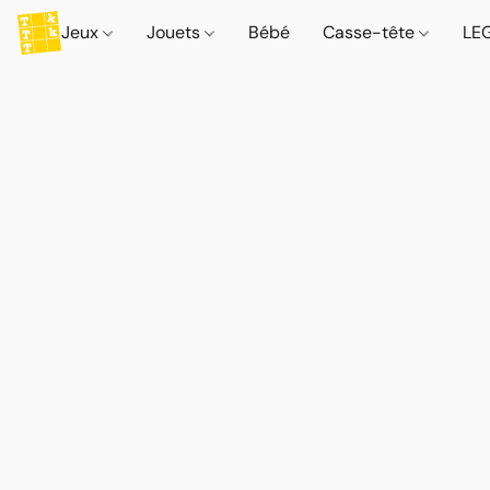
Jeux
Jouets
Bébé
Casse-tête
LE