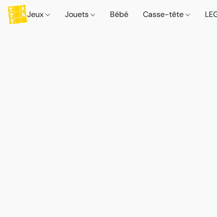
Jeux
Jouets
Bébé
Casse-tête
LE