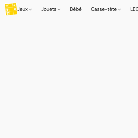
Jeux
Jouets
Bébé
Casse-tête
LE