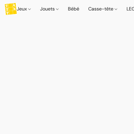
Jeux
Jouets
Bébé
Casse-tête
LE