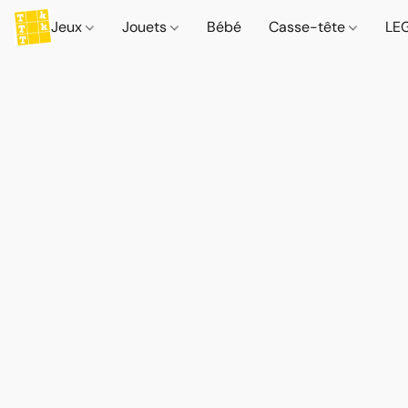
Jeux
Jouets
Bébé
Casse-tête
LE