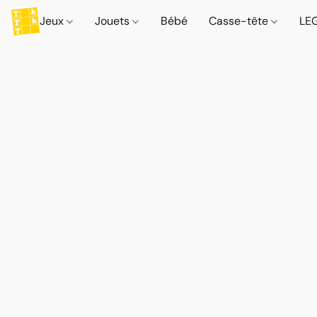
Jeux
Jouets
Bébé
Casse-tête
LE