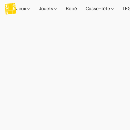
Jeux
Jouets
Bébé
Casse-tête
LE