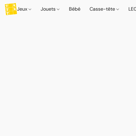
Jeux
Jouets
Bébé
Casse-tête
LE