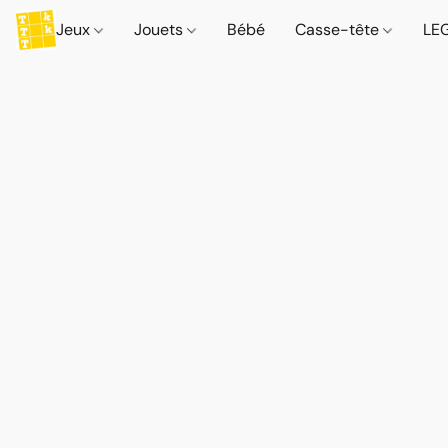
Jeux
Jouets
Bébé
Casse-tête
LE