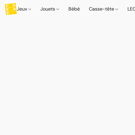
Jeux
Jouets
Bébé
Casse-tête
LE