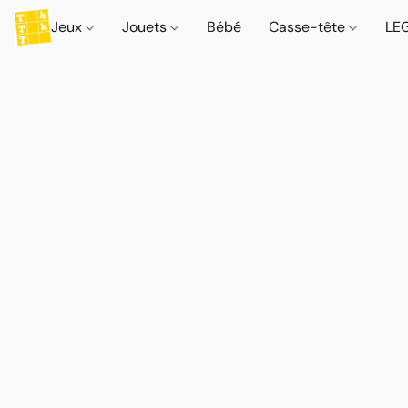
Jeux
Jouets
Bébé
Casse-tête
LE