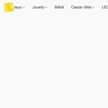
Jeux
Jouets
Bébé
Casse-tête
LE