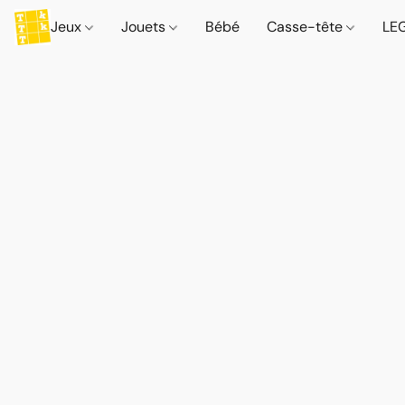
Jeux
Jouets
Bébé
Casse-tête
LE