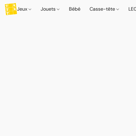
Jeux
Jouets
Bébé
Casse-tête
LE