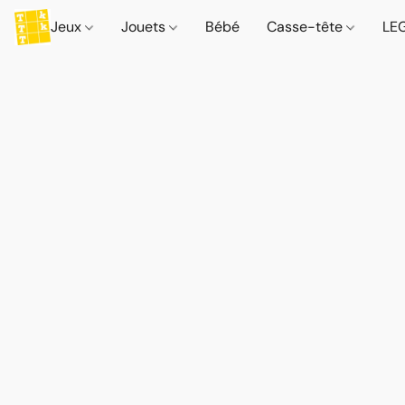
Jeux
Jouets
Bébé
Casse-tête
LE