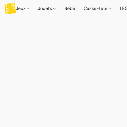
Jeux
Jouets
Bébé
Casse-tête
LE