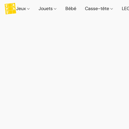
Jeux
Jouets
Bébé
Casse-tête
LE