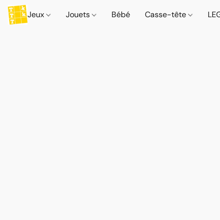
Jeux
Jouets
Bébé
Casse-tête
LE