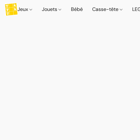
Jeux
Jouets
Bébé
Casse-tête
LE