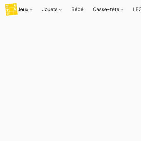
Jeux
Jouets
Bébé
Casse-tête
LE