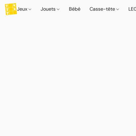
Jeux
Jouets
Bébé
Casse-tête
LE