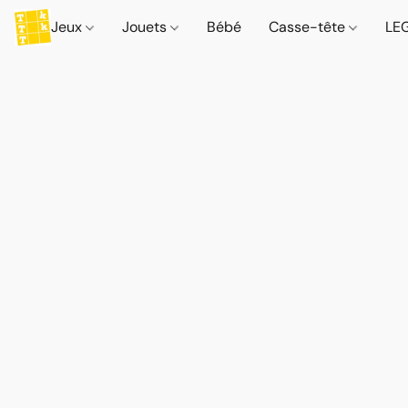
Jeux
Jouets
Bébé
Casse-tête
LE