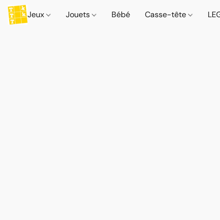
Jeux
Jouets
Bébé
Casse-tête
LE