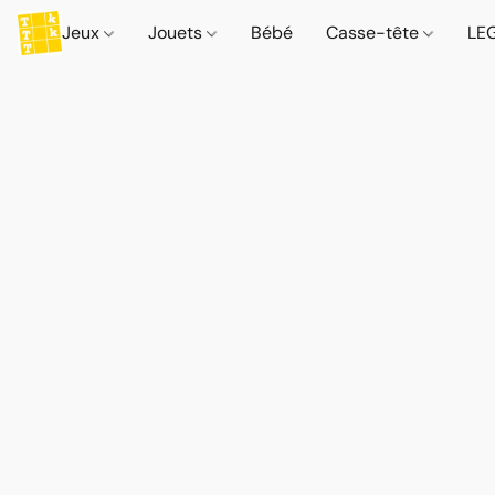
Jeux
Jouets
Bébé
Casse-tête
LE