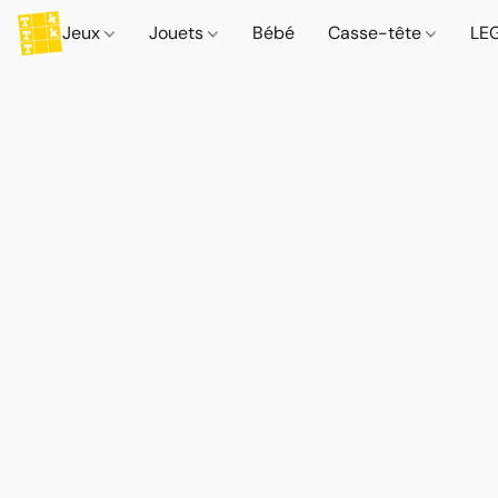
Jeux
Jouets
Bébé
Casse-tête
LE