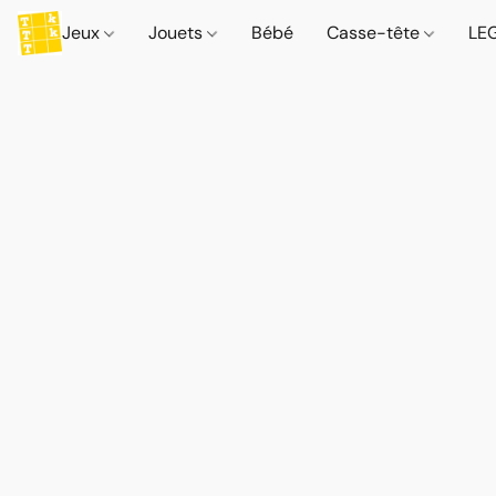
Jeux
Jouets
Bébé
Casse-tête
LE