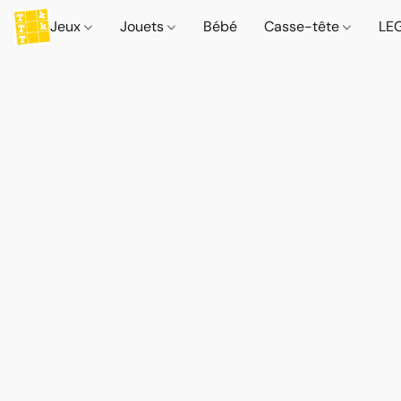
Jeux
Jouets
Bébé
Casse-tête
LE