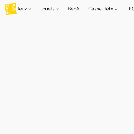
Jeux
Jouets
Bébé
Casse-tête
LE