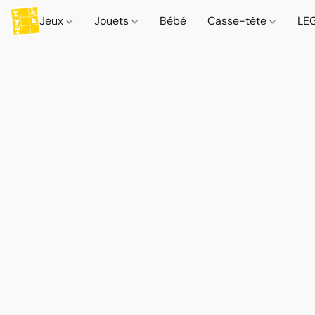
Jeux
Jouets
Bébé
Casse-tête
LE