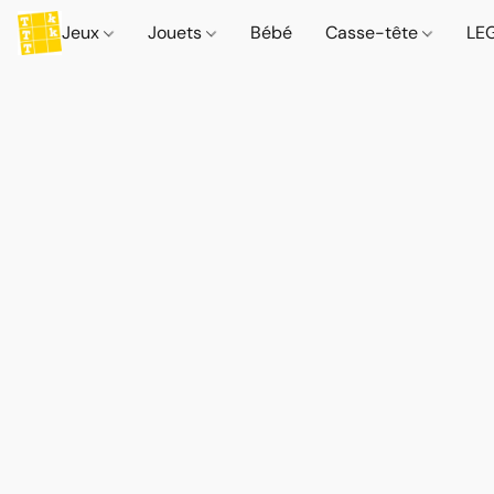
Jeux
Jouets
Bébé
Casse-tête
LE