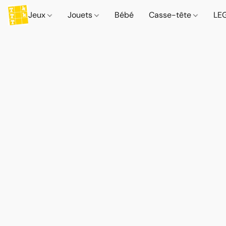
Jeux
Jouets
Bébé
Casse-tête
LE