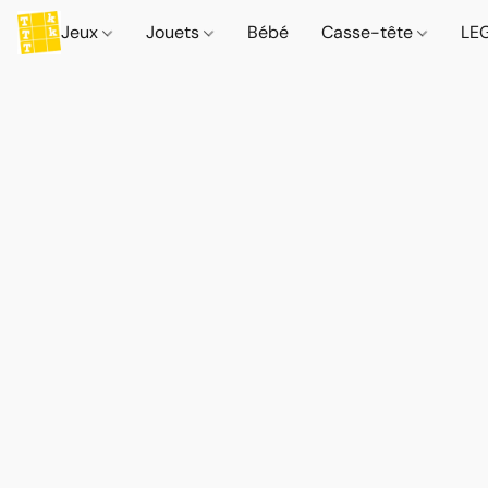
Jeux
Jouets
Bébé
Casse-tête
LE