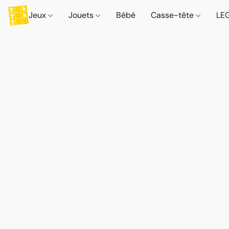
Jeux
Jouets
Bébé
Casse-tête
LE