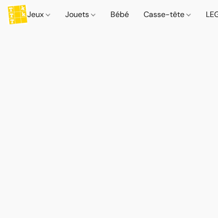
Jeux
Jouets
Bébé
Casse-tête
LE