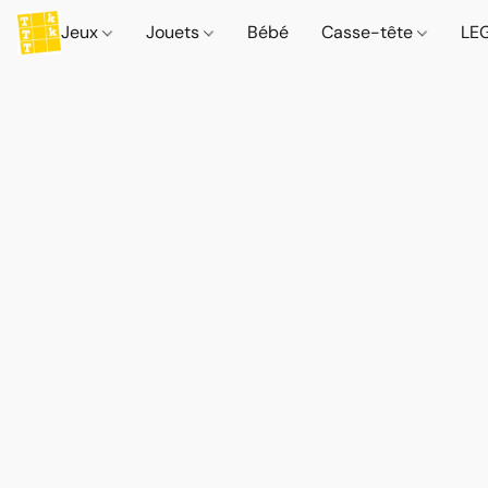
Jeux
Jouets
Bébé
Casse-tête
LE