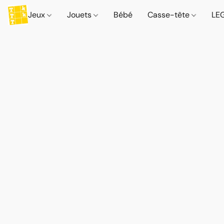
Jeux
Jouets
Bébé
Casse-tête
LE