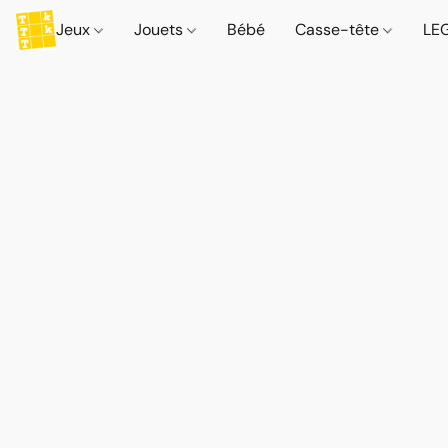
Jeux
Jouets
Bébé
Casse-tête
LE