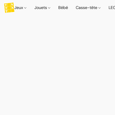
Jeux
Jouets
Bébé
Casse-tête
LE