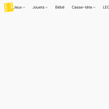
Jeux
Jouets
Bébé
Casse-tête
LE