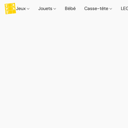
Jeux
Jouets
Bébé
Casse-tête
LE