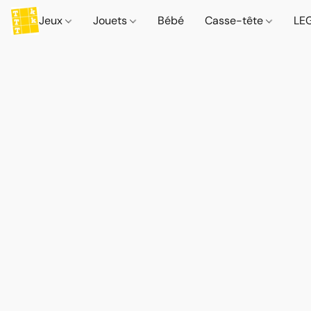
Jeux
Jouets
Bébé
Casse-tête
LE